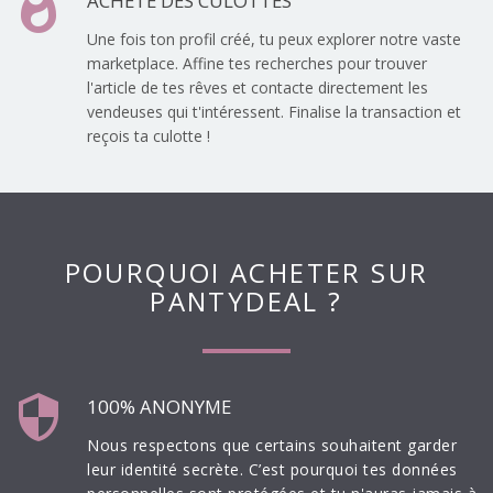
whatshot
ACHÈTE DES CULOTTES
Une fois ton profil créé, tu peux explorer notre vaste
marketplace. Affine tes recherches pour trouver
l'article de tes rêves et contacte directement les
vendeuses qui t'intéressent. Finalise la transaction et
reçois ta culotte !
POURQUOI ACHETER SUR
PANTYDEAL ?
security
100% ANONYME
Nous respectons que certains souhaitent garder
leur identité secrète. C’est pourquoi tes données